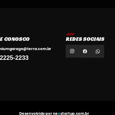
LE CONOSCO
REDES SOCIAIS
miumgarage@terra.com.br
 2225-2233
Desenvolvido por
ne
o
startup.com.br